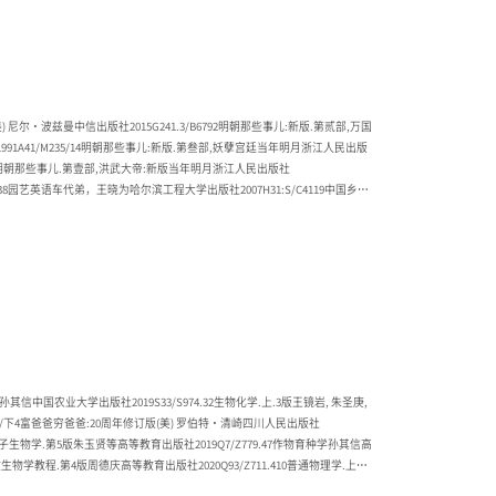
尔·波兹曼中信出版社2015G241.3/B6792明朝那些事儿:新版.第贰部,万国
1991A41/M235/14明朝那些事儿:新版.第叁部,妖孽宫廷当年明月浙江人民出版
/P4456明朝那些事儿.第壹部,洪武大帝:新版当年明月浙江人民出版社
43.138园艺英语车代弟，王晓为哈尔滨工程大学出版社2007H31:S/C4119中国乡村
10明朝那些事儿.第1部,朱元璋：从和尚到皇帝.增补版当年明月北京联合出版公司
中国农业大学出版社2019S33/S974.32生物化学.上.3版王镜岩, 朱圣庚,
W231/下4富爸爸穷爸爸:20周年修订版(美) 罗伯特·清崎四川人民出版社
6现代分子生物学.第5版朱玉贤等高等教育出版社2019Q7/Z779.47作物育种学孙其信高
9微生物学教程.第4版周德庆高等教育出版社2020Q93/Z711.410普通物理学.上册.
/L97612细胞生物学.4版翟中和, 王喜忠高等教育出版社2011Q2/Z234.313