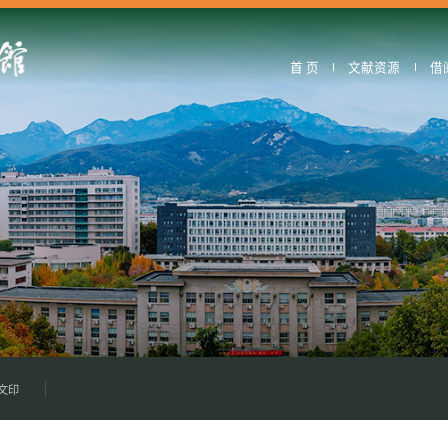
首 页
文献资源
借
文印