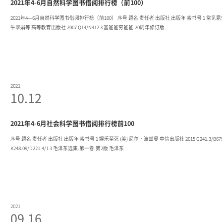
2021年4-6月自然科学图书借阅排行榜（前100）
2021年4—6月自然科学图书借阅排行榜（前100） 序号 题名 责任者 出版社 出版年 索书号 1 常见昆虫野外识别手册 张巍巍 重庆大学出版社 2007 Q969-62/Z297 2 基础生态学.2版
牛翠娟等 高等教育出版社 2007 Q14/N412 3 富爸爸穷爸爸:20周年修订版
2021
10.12
2021年4-6月社会科学图书借阅排行榜前100
序号 题名 责任者 出版社 出版年 索书号 1 娱乐至死 (美) 尼尔·波兹曼 中信出版社 2015 G241.3/B679 2 明朝那些事儿.第壹部,洪武大帝:新版 当年明月 浙江人民出版社 2017
K248.09/D221.4/1 3 毛泽东选集.第一卷.第2版 毛泽东
2021
09.16