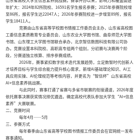
山东省高校大学生信息素养挑战赛。赛事开办以来，影响力和覆盖面逐
年扩大：
2024
年
82
所院校、
16591
名学生报名参赛；
2025
年参赛院校增
至
86
所，报名学生达
22047
人；
2026
年参赛院校进一步增至
89
所，报名
学生
18411
人。
竞赛由山东省高等学校图书情报工作委员会主办，山东省高校图
工委信息素质教育专业委员会、山东农业大学图书馆、曲阜师范大学图
书馆、山东理工大学图书馆联合承办，北京智信数图科技有限公司协
办。竞赛设置本科院校、高职高专组两个组别，分初赛与决赛两个阶
段，分赛道独立核算、排序参赛成绩。
2026
年，赛事紧扣数字技术迭代发展趋势，立足数智时代创新人
才培养目标与学生综合能力提升核心需求，新增
AI
基础理论知识、
AI
工
具应用实操、
AI
伦理规范等考核内容，并更名为“智信杯”山东省高校
AI+
信息素养挑战赛。
与此同时，赛事打通了省赛与多省市联赛的衔接通道，
2026
年度
依托赛事决赛获奖情况择优遴选，确定高校代表队参加大学生“
AI+
信息
素养”大赛联赛。
二、竞赛时间
每年
4
月——
5
月
三、参赛方式
每年春季由山东省高等学校图书情报工作委员会在官网统一发布
赛事通知。