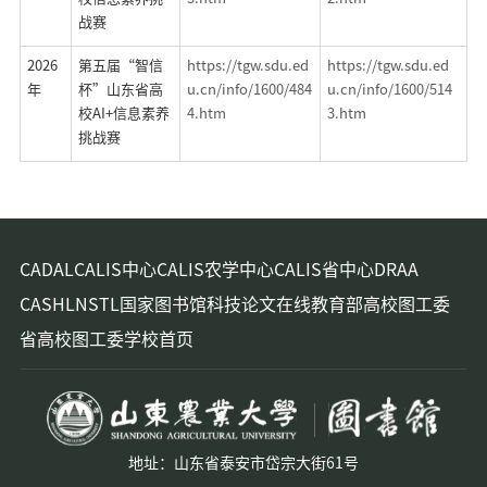
战赛
2026
第五届“智信
https://tgw.sdu.ed
https://tgw.sdu.ed
年
杯”山东省高
u.cn/info/1600/484
u.cn/info/1600/514
校
AI+
信息素养
4.htm
3.htm
挑战赛
CADAL
CALIS中心
CALIS农学中心
CALIS省中心
DRAA
CASHL
NSTL
国家图书馆
科技论文在线
教育部高校图工委
省高校图工委
学校首页
地址：山东省泰安市岱宗大街61号