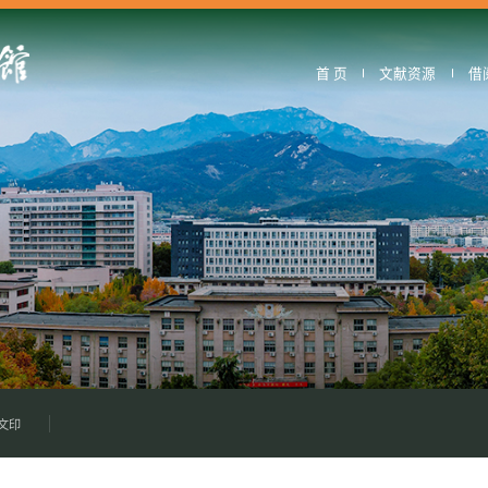
首 页
文献资源
借
文印