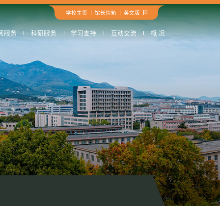
学校主页
馆长信箱
英文版
阅服务
科研服务
学习支持
互动交流
概 况