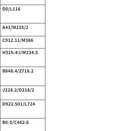
D0/L116
A41/M235/2
C912.11/M386
H319.4:I/M234.5
B848.4/Z718.2
J228.2/D218/2
D922.501/L724
B0-0/C462.6