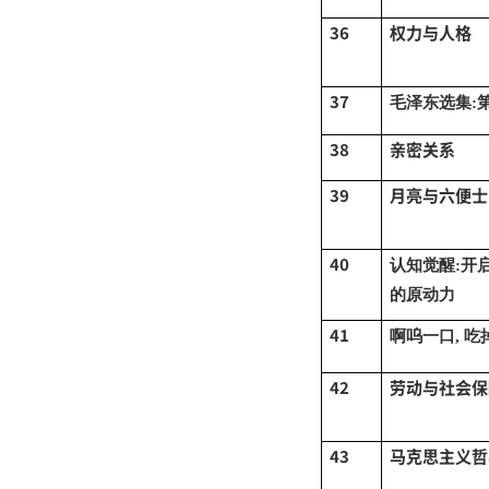
36
权力与人格
37
毛泽东选集
:
38
亲密关系
39
月亮与六便士
40
认知觉醒
:开
的原动力
41
啊呜一口
, 吃
42
劳动与社会保
43
马克思主义哲