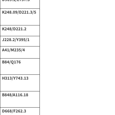
K248.09/D221.3/5
K248/D221.2
J228.2/Y395/1
A41/M235/4
B84/Q176
H313/Y743.13
B848/A116.18
D668/F262.3