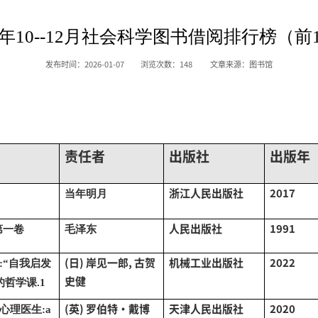
25年10--12月社会科学图书借阅排行榜（前1
发布时间：2026-01-07
浏览次数：
148
文章来源：图书馆
责任者
出版社
出版年
浙江人民出版社
2017
当年明月
人民出版社
1991
第一卷
毛泽东
(日) 岸见一郎, 古贺
机械工业出版社
2022
:“自我启发
史健
哲学课.1
(英) 罗伯特·戴博
天津人民出版社
2020
心理医生
:a