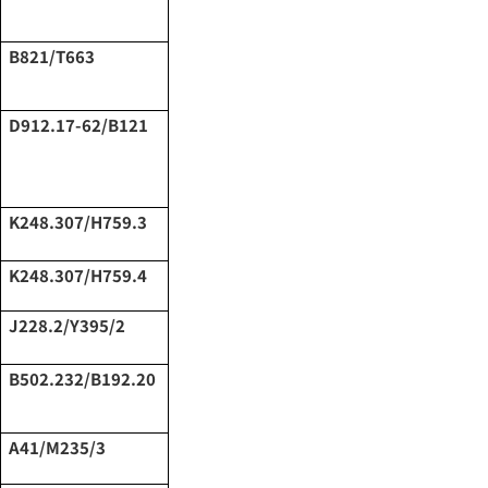
B821/T663
D912.17-62/B121
K248.307/H759.3
K248.307/H759.4
J228.2/Y395/2
B502.232/B192.20
A41/M235/3