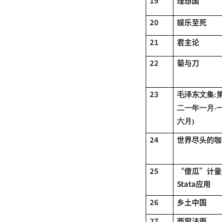
19
理想国
20
娱乐至死
21
君主论
22
菊与刀
23
毛泽东文集
:
二一年一月-
六月)
24
世界尽头的咖
25
“傻瓜”计量
Stata应用
26
乡土中国
27
西窗法雨