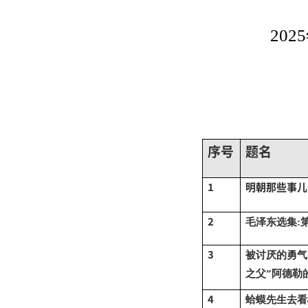
20
序号
题名
1
明朝那些事儿
2
毛泽东选集
:
3
被讨厌的勇气
之父”阿德勒的
4
蛤蟆先生去看