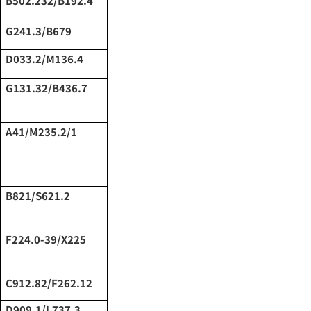
B502.232/B192.4
G241.3/B679
D033.2/M136.4
G131.32/B436.7
A41/M235.2/1
B821/S621.2
F224.0-39/X225
C912.82/F262.12
D909.1/L737.3