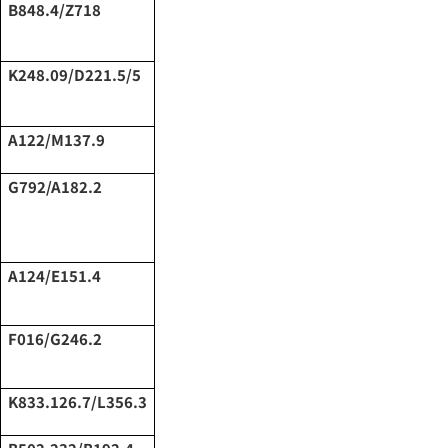
B848.4/Z718
K248.09/D221.5/5
A122/M137.9
G792/A182.2
A124/E151.4
F016/G246.2
K833.126.7/L356.3