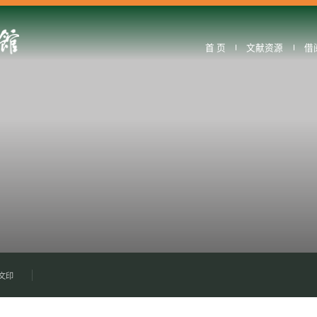
首 页
文献资源
借
文印