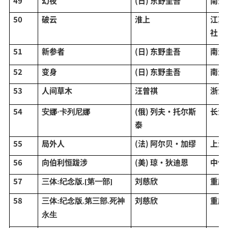
49
幻夜
(日) 东野圭吾
南海
50
破云
淮上
江苏
社
51
新参者
(日) 东野圭吾
南海
52
变身
(日) 东野圭吾
南海
53
人间草木
汪曾祺
浙江
54
(俄) 列夫·托尔斯
长江
安娜
·卡列尼娜
泰
55
局外人
(法) 阿尔贝·加缪
上海
56
向伯利恒跋涉
(美) 琼·狄迪恩
中信
57
刘慈欣
重庆
三体
:纪念版.[第一部]
58
刘慈欣
重庆
三体
:纪念版.第三部.死神
永生