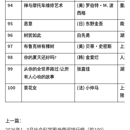
94
禅与摩托车维修艺术
(美) 罗伯特·M. 波
重庆
西格
95
恶意
(日) 东野圭吾
南海
96
树犹如此
白先勇
湖南
97
布鲁克林有棵树
(美) 贝蒂·史密斯
上海
98
(韩) 金爱烂
人民
你的夏天还好吗
?
99
张嘉佳
湖南
从你的全世界路过
:让所
有人心动的故事
100
茶花女
(法) 小仲马
上海
限公
上一篇：
2026年1--3月社会科学图书借阅排行榜（前100）