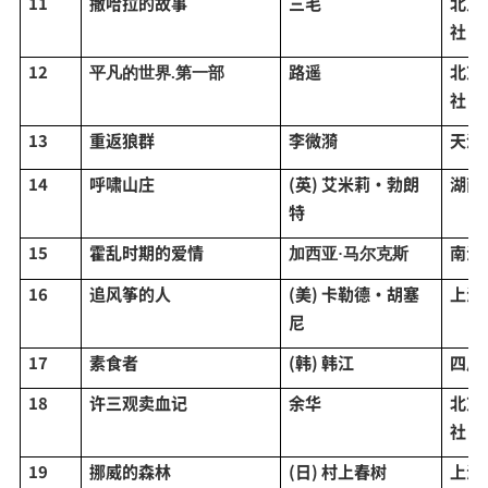
11
撒哈拉的故事
三毛
北京
社
12
路遥
北京
平凡的世界
.第一部
社
13
重返狼群
李微漪
天津
14
呼啸山庄
(英) 艾米莉·勃朗
湖南
特
15
霍乱时期的爱情
南海
加西亚
·马尔克斯
16
追风筝的人
(美) 卡勒德·胡塞
上海
尼
17
素食者
(韩) 韩江
四川
18
许三观卖血记
余华
北京
社
19
挪威的森林
(日) 村上春树
上海