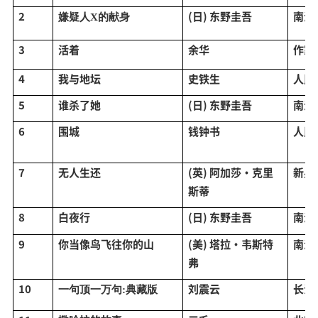
2
(日) 东野圭吾
南海
嫌疑人
X的献身
3
活着
余华
作家
4
我与地坛
史铁生
人民
5
谁杀了她
(日) 东野圭吾
南海
6
围城
钱钟书
人民
7
无人生还
(英) 阿加莎·克里
新星
斯蒂
8
白夜行
(日) 东野圭吾
南海
9
你当像鸟飞往你的山
(美) 塔拉·韦斯特
南海
弗
10
刘震云
长江
一句顶一万句
:典藏版