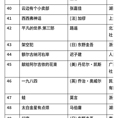
40
云边有个小卖部
张嘉佳
湖南
41
西西弗神话
[法] 加缪
上海
42
路遥
北京
平凡的世界
.第三部
社
43
架空犯
(日) 东野圭吾
浙江
44
额尔古纳河右岸
迟子建
人民
45
献给阿尔吉侬的花束
(美) 丹尼尔·凯斯
广西
社
46
一九八四
(英) 乔治·奥威尔
民主
有限
47
蛙
莫言
浙江
48
太白金星有点烦
马伯庸
湖南