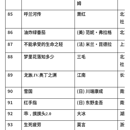
姆
85
呼兰河传
萧红
北京
社
86
油炸绿番茄
(美) 范妮·弗拉格
北京
87
不能承受的生命之轻
(法) 米兰·昆德拉
上海
88
梦里花落知多少
三毛
北京
社
89
江南
长江
龙族
.IV.奥丁之渊
90
雪国
(日) 川端康成
南海
91
红手指
(日) 东野圭吾
南海
92
大冰
湖南
乖，摸摸头
2.0
93
生死疲劳
莫言
浙江