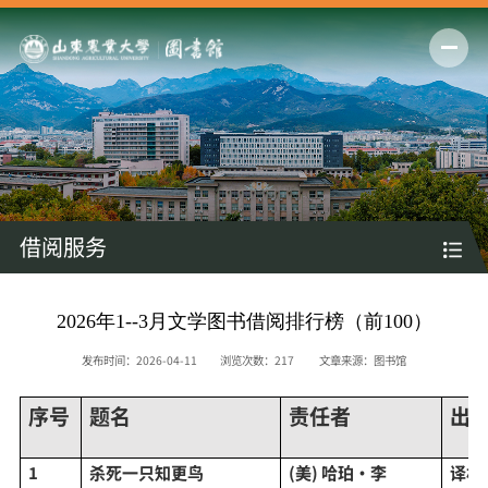
借阅服务
2026年1--3月文学图书借阅排行榜（前100）
发布时间：2026-04-11
浏览次数：
217
文章来源：图书馆
序号
题名
责任者
出
1
杀死一只知更鸟
(美) 哈珀·李
译林