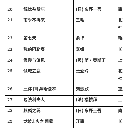
20
解忧杂货店
(日) 东野圭吾
南海
21
雨季不再来
三毛
北京
社
22
第七天
余华
新星
23
我的阿勒泰
李娟
长江
24
傲慢与偏见
(英) 简·奥斯丁
上海
25
倾城之恋
张爱玲
北京
社
26
刘慈欣
重庆
三体
.[Ⅱ].黑暗森林
27
包法利夫人
(法) 福楼拜
上海
28
麒麟之翼
(日) 东野圭吾
南海
29
江南
长江
龙族
.Ⅰ.火之晨曦