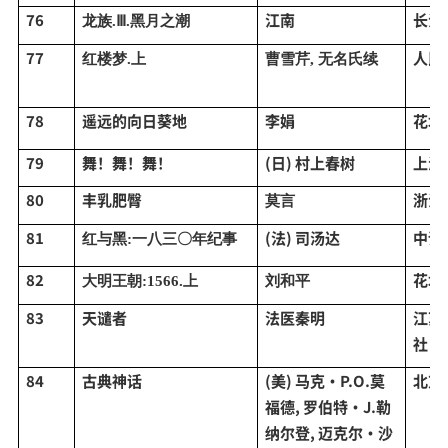
76
江南
长江
龙族
.Ⅲ.黑月之潮
77
人民
红楼梦
.上
曹雪芹
, 无名氏续
78
遥远的向日葵地
李娟
花城
79
舞！舞！舞！
(日) 村上春树
上海
80
丰乳肥臀
浙江
莫言
81
(法) 司汤达
中译
红与黑
:一八三〇年纪事
82
花城
大明王朝
:1566.上
刘和平
83
天谴者
法医秦明
江苏
社
84
古典神话
(美) 马克·P.O.莫
北京
福德, 罗伯特·J.勒
纳尔登, 迈克尔·沙