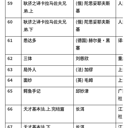
59
(俄) 陀思妥耶夫斯
人民
耿济之译卡拉马佐夫兄
基
弟
.上
60
(俄) 陀思妥耶夫斯
人民
耿济之译卡拉马佐夫兄
基
弟
.下
61
悉达多
(德国) 赫尔曼·黑
译林
塞
62
三体
刘慈欣
重庆
63
局外人
(法) 加缪
上海
64
面纱
(英) 毛姆
上海
65
鳄鱼手记
邱妙津
广西
社
66
长洱
江苏
天才基本法
.上.完结篇
社
67
长洱
江苏
天才基本法
.下