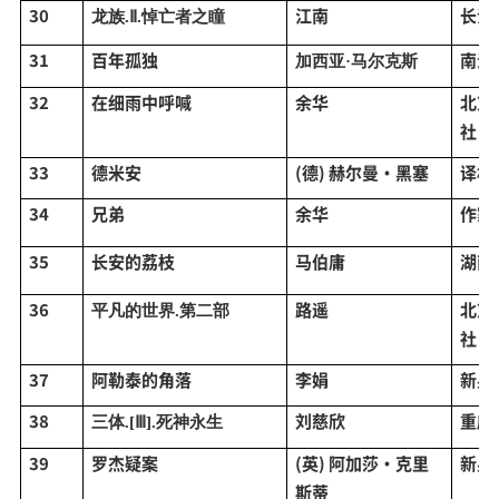
30
江南
长江
龙族
.Ⅱ.悼亡者之瞳
31
百年孤独
南海
加西亚
·马尔克斯
32
在细雨中呼喊
余华
北京
社
33
德米安
(德) 赫尔曼·黑塞
译林
34
兄弟
余华
作家
35
长安的荔枝
马伯庸
湖南
36
路遥
北京
平凡的世界
.第二部
社
37
阿勒泰的角落
李娟
新星
38
刘慈欣
重庆
三体
.[Ⅲ].死神永生
39
罗杰疑案
(英) 阿加莎·克里
新星
斯蒂