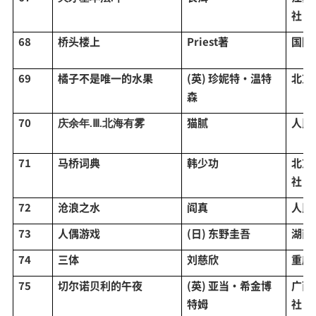
社
68
桥头楼上
Priest著
国际
69
橘子不是唯一的水果
(英) 珍妮特·温特
北京
森
70
猫腻
人民
庆余年
.Ⅲ.北海有雾
71
马桥词典
韩少功
北京
社
72
沧浪之水
阎真
人民
73
人偶游戏
(日) 东野圭吾
湖南
74
三体
刘慈欣
重庆
75
切尔诺贝利的午夜
(英) 亚当·希金博
广西
特姆
社