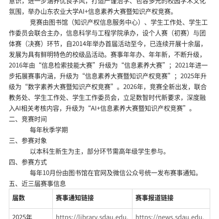
意识，进一步涵养优良学风，打造严谨治学、包容多元的校园学术文化
氛围，举办山东农业大学
AI+
信息素养大赛暨知识产权竞赛。
竞赛由图书馆（知识产权信息服务中心）、学生工作处、学生工
作委员会联合主办，信息科学与工程学院承办，设个人赛（初赛）与团
体赛（决赛）环节，自
2014
年举办首届活动至今，已连续开展十余届，
发展为具有鲜明特色的校级品活动。赛事年年办、年年新，不断升级，
2016
年由“信息检索技能大赛”升级为“信息素养大赛”；
2021
年进一
步拓展赛事内涵，升级为“信息素养大赛暨知识产权竞赛”；
2025
年升
级为“数字素养大赛暨知识产权竞赛”。
2026
年，竞赛全新出发，联合
教务处、学生工作处、学生工作委员会，立足数智时代新要求，深度融
入
AI
相关考核内容，升级为“
AI+
信息素养大赛暨知识产权竞赛”。
二、竞赛时间
每年秋季学期
三、参赛对象
以本科生新生为主，部分环节需高年级学生参与。
四、参赛方式
每年
10
月份由图书馆在官网及微信公众号统一发布赛事通知。
五、近三届赛事信息
届数
赛事通知链接
赛事报道链接
2025
年
https://library.sdau.edu.
https://news.sdau.edu.