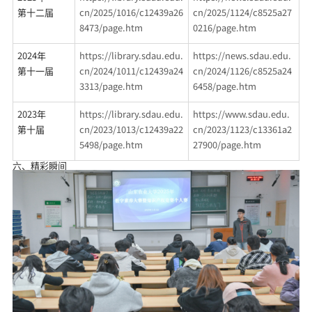
第十二届
cn/2025/1016/c12439a26
cn/2025/1124/c8525a27
8473/page.htm
0216/page.htm
2024
年
https://library.sdau.edu.
https://news.sdau.edu.
第十一届
cn/2024/1011/c12439a24
cn/2024/1126/c8525a24
3313/page.htm
6458/page.htm
2023
年
https://library.sdau.edu.
https://www.sdau.edu.
第十届
cn/2023/1013/c12439a22
cn/2023/1123/c13361a2
5498/page.htm
27900/page.htm
六、精彩瞬间