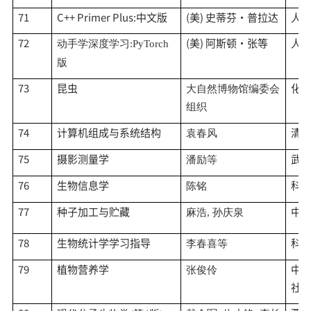
71
C++ Primer Plus:中文版
(美) 史蒂芬·普拉达
人
72
(美) 阿斯顿·张等
人
动手学深度学习
:PyTorch
版
73
昆虫
化
大自然博物馆编委会
组织
74
计算机组成与系统结构
清
袁春风
75
摄影测量学
武
潘励等
76
生物信息学
科
陈铭
77
种子加工与贮藏
中
麻浩
, 孙庆泉
78
生物统计学学习指导
科
李春喜等
79
植物营养学
中
张俊伶
社