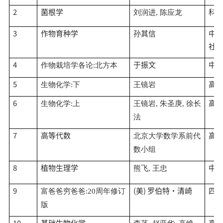
2
菌根学
科
刘润进
, 陈应龙
3
作物育种学
孙其信
中
社
4
于振文
中
作物栽培学各论
:北方本
5
高
生物化学
:下
王镜岩
6
高
生物化学
:上
王镜岩
, 朱圣庚, 徐长
法
7
高等代数
高
北京大学数学系前代
数小组
8
植物生理学
中
熊飞
, 王忠
9
(美) 罗伯特·清崎
四
富爸爸穷爸爸
:20周年修订
版
10
基础生物化学
高