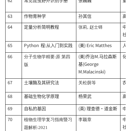
62
常见昆虫野外识别手册
张巍巍
重
63
作物育种学
孙其信
高
64
定量分析简明教程
中
张莉
, 赵士铎
社
65
Python 程:从入门到实践
(美) Eric Matthes
人
66
(美)乔治M.马拉森斯
化
分子生物学精要
:原 第四
基(George
版
M.Malacinski)
67
土壤酶及其研究法
农
关松荫等
68
基础生物化学原理
杨荣武
高
69
自私的基因
(英) 理查德·道金斯
中
70
中
植物生理学复习指南暨习
李颖章
社
题解析
:2021