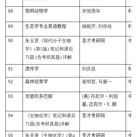
88
简明动物学
科
宋憬愚等
89
生态学专业英语教程
科
姚晓芹
, 刘存歧
90
圣才考研网
中
朱玉贤《现代分子生物
学》
(第5版) 笔记和课后
习题 (含考研真题) 详解
91
遗传学
科
刘庆昌
92
森林培育学
中
翟明普
, 马履一
93
贪婪的多巴胺
(美) 丹尼尔·利伯
中
曼, 迈克尔·E. 朗
94
圣才考研网
中
《生物化学》笔记和课后
习题
(含考研真题)详解
95
圣才考研网
中
朱圣庚《生物化学》
(第4