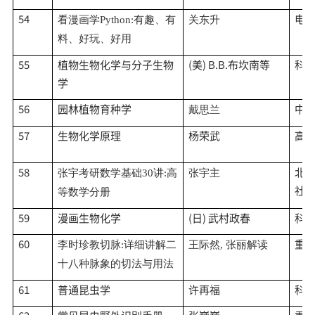
54
电
看漫画学
Python:有趣、有
关东升
料、好玩、好用
55
植物生物化学与分子生物
(美) B.B.布坎南等
科
学
56
园林植物育种学
中
戴思兰
57
生物化学原理
杨荣武
高
58
北
张宇考研数学基础
30讲:高
张宇主
社
等数学分册
59
漫画生物化学
(日) 武村政春
科
60
重
李时珍教切脉
:详细讲解二
王际然
, 张丽解读
十八种脉象的切法与用法
61
普通昆虫学
许再福
科