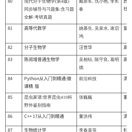
80
西
现代分子生物学
(第4版)
戴余军
, 仇小艳, 李长
社
同步辅导与习题集:含习题
春
全解·考研真题
81
高等代数学
复
姚慕生
, 吴泉水, 谢启
鸿
82
分子生物学
汪世华
高
83
陈阅增普通生物学
高
吴相钰
, 陈守良, 葛明
德
84
Python从入门到精通:微
清
前沿科技
课精 版
85
重
昆虫家谱
:世界昆虫410科
张巍巍
野外鉴别指南
86
C++ 17从入门到精通
清
董洪伟
87
生物统计学
科
李春喜等