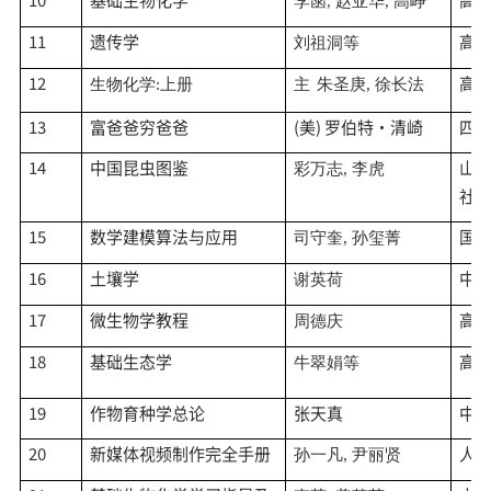
李菡
, 赵亚华, 高峥
11
遗传学
高
刘祖洞等
12
高
生物化学
:上册
主
朱圣庚
, 徐长法
13
富爸爸穷爸爸
(美) 罗伯特·清崎
四
14
中国昆虫图鉴
山
彩万志
, 李虎
社
15
数学建模算法与应用
国
司守奎
, 孙玺菁
16
土壤学
中
谢英荷
17
微生物学教程
高
周德庆
18
基础生态学
高
牛翠娟等
19
作物育种学总论
张天真
中
20
新媒体视频制作完全手册
人
孙一凡
, 尹丽贤