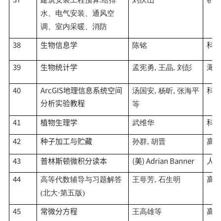
水、电气安装、通风空
调、室内采暖、消防
38
生物信息学
科
陈铭
39
生物统计学
海
孟宪勇
, 王晶, 刘彭
40
ArcGIS地理信息系统空间
科
汤国安
, 杨昕, 张海平
分析实验教程
等
41
植物生理学
科
武维华
42
种子加工与贮藏
高
孙群
, 胡晋
43
普林斯顿微积分读本
(美) Adrian Banner
人
44
高
高等代数辅导与习题解答
王萼芳
, 石生明
(北大·第五版)
45
常微分方程
高
王高雄等