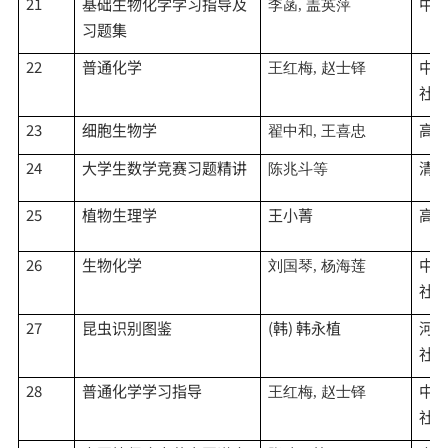
21
基础生物化学学习指导及
中
李菡
, 盖英萍
习题集
22
普通化学
中
王红梅
, 赵士铎
社
23
细胞生物学
高
翟中和
, 王喜忠
24
大学生数学竞赛习题精讲
清
陈兆斗等
25
植物生理学
王小菁
高
26
生物化学
中
刘国琴
, 杨海莲
社
27
昆虫识别图鉴
(韩) 韩永植
河
社
28
普通化学学习指导
中
王红梅
, 赵士铎
社