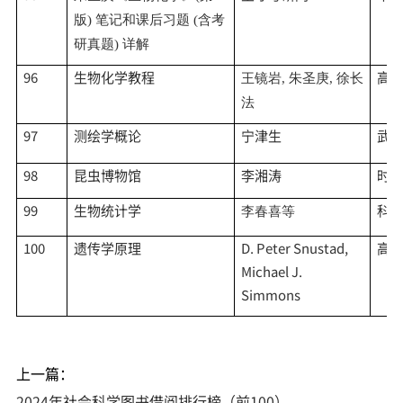
版) 笔记和课后习题 (含考
研真题) 详解
96
生物化学教程
高
王镜岩
, 朱圣庚, 徐长
法
97
测绘学概论
宁津生
武
98
昆虫博物馆
李湘涛
时
99
生物统计学
科
李春喜等
100
遗传学原理
D. Peter Snustad,
高
Michael J.
Simmons
上一篇：
2024年社会科学图书借阅排行榜（前100）