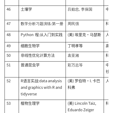
46
土壤学
中
吕贻忠
, 李保国
47
科
数学分析习题演练
:第一册
周民强
48
Python 程:从入门到实践
(美) 埃里克·马瑟斯
人
49
细胞生物学
丁明孝等
高
50
非线性优化计算方法
科
袁亚湘
51
普通昆虫学
中
彩万志等
社
52
R语言实战:data analysis
(美) 罗伯特·I. 卡巴
人
and graphics with R and
科弗
tidyverse
53
植物生理学
(美) Lincoln Taiz,
科
Eduardo Zeiger