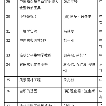
29
中国植保病虫草害图谱大
张建平等
中
全暨防治宝典
30
(德) 博多·舍费尔
中
小狗钱钱
:2
有
31
土壤学实验
马献发
中
32
中国古典园林分析
中
彭一刚
社
33
简明分子生物学教程
中
郭兴启
, 苏英华
34
农田常见昆虫图鉴
河
蒋金炜
, 乔红波, 安世
社
恒
35
风景园林工程
中
孟兆祯
36
自私的基因
(英) 理查德·道金斯
中
有
37
机
建筑安装工程预算
:给排
刘庆山